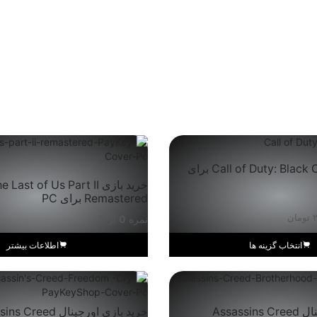
خرید بازی Call of Duty: Black Ops 6 برای
خرید بازی  Last of Us Part II
Remastered برای PC
۲
تومان
نمره
0
از 5
انتخاب گزینه ها
اطلاعات بیشتر
خرید بازی اورجینال Assassins Creed
خرید بازی اورجینال eed