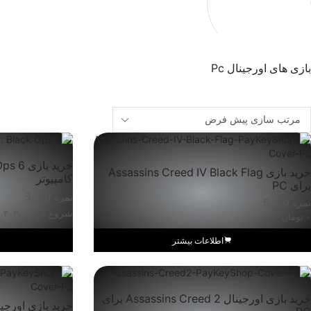
بازی های اورجینال Pc
خرید بازی Assassins Creed IV Black Flag
کامپیوتر
برای PC
نمره
0
از 5
نمره
0
از 5
شروع از
,۳۰۳,۰۰۰
۰
تومان
اطلاعات بیشتر
خرید بازی اورجینال Assassins Creed 2 برای