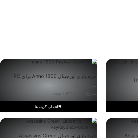
خرید بازی اورجینال Anno 1800 برای PC
The
نمره
0
از 5
شروع از
۲,۵۲۳,۰۰۰
تومان
انتخاب گزینه ها
Assassins Cr
خرید بازی اورجینال Assassins Creed