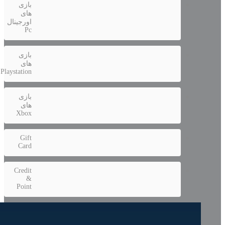
بازی
های
اورجینال
Pc
بازی
های
Playstation
بازی
های
Xbox
Gift
Card
Credit
&
Point