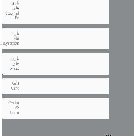
بازی
های
اورجینال
Pc
بازی
های
Playstation
بازی
های
Xbox
Gift
Card
Credit
&
Point