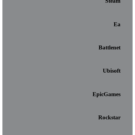
Steam
Ea
Battlenet
Ubisoft
EpicGames
Rockstar