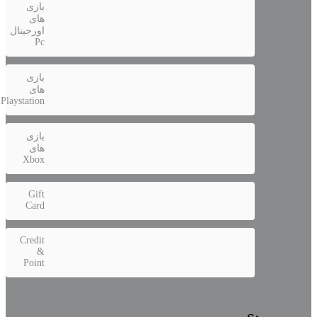
بازی
های
اورجینال
Pc
بازی
های
Playstation
بازی
های
Xbox
Gift
Card
Credit
&
Point