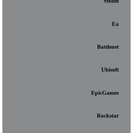
Steam
Ea
Battlenet
Ubisoft
EpicGames
Rockstar