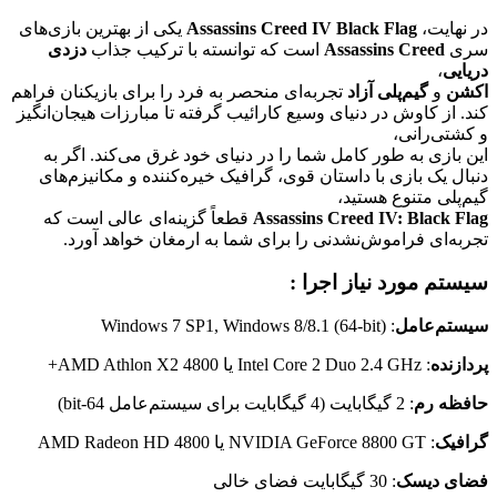
در نهایت،
Assassins Creed IV Black Flag
یکی از بهترین بازی‌های
سری
Assassins Creed
است که توانسته با ترکیب جذاب
دزدی
دریایی
،
اکشن
و
گیم‌پلی آزاد
تجربه‌ای منحصر به فرد را برای بازیکنان فراهم
کند. از کاوش در دنیای وسیع کارائیب گرفته تا مبارزات هیجان‌انگیز
و کشتی‌رانی،
این بازی به طور کامل شما را در دنیای خود غرق می‌کند. اگر به
دنبال یک بازی با داستان قوی، گرافیک خیره‌کننده و مکانیزم‌های
گیم‌پلی متنوع هستید،
Assassins Creed IV: Black Flag
قطعاً گزینه‌ای عالی است که
تجربه‌ای فراموش‌نشدنی را برای شما به ارمغان خواهد آورد.
سیستم مورد نیاز اجرا :
سیستم‌عامل
: Windows 7 SP1, Windows 8/8.1 (64-bit)
پردازنده
: Intel Core 2 Duo 2.4 GHz یا AMD Athlon X2 4800+
حافظه رم
: 2 گیگابایت (4 گیگابایت برای سیستم‌عامل 64-bit)
گرافیک
: NVIDIA GeForce 8800 GT یا AMD Radeon HD 4800
فضای دیسک
: 30 گیگابایت فضای خالی