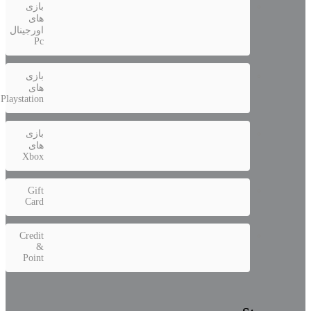
بازی
های
اورجینال
Pc
بازی
های
Playstation
بازی
های
Xbox
Gift
Card
Credit
&
Point