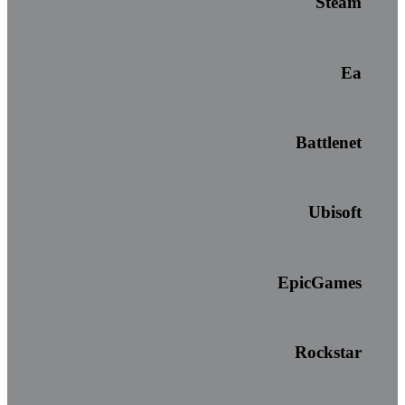
Steam
Ea
Battlenet
Ubisoft
EpicGames
Rockstar