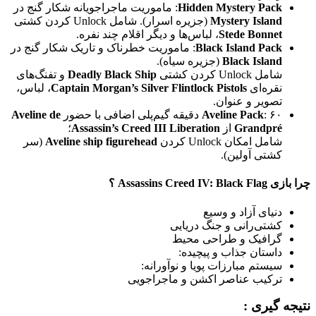
Hidden Mystery Pack
: ماموریت ماجراجویانه شکار گنج در
Mystery Island
(جزیره اسرار). شامل Unlock کردن کشتی
Stede Bonnet
، لباس‌ها و دیگر اقلام چند نفره.
Black Island Pack
: ماموریت خطرناک و تاریک شکار گنج در
Black Island
(جزیره سیاه).
شامل Unlock کردن کشتی
Deadly Black Ship
و تفنگ‌های
نقره‌ای
Captain Morgan’s Silver Flintlock Pistols
، لباس،
تصویر و عنوان.
: ۶۰ دقیقه گیم‌پلی اضافی با حضور
Aveline Pack
Aveline de
Grandpré
از
Assassin’s Creed III Liberation
؛
شامل امکان Unlock کردن
Aveline ship figurehead
(سر
کشتی آولین).
چرا بازی
Assassins Creed IV: Black Flag
؟
دنیای آزاد و وسیع
کشتی‌رانی و جنگ دریایی
گرافیک و طراحی محیط
داستان جذاب و پیچیده:
سیستم مبارزات پویا و نوآورانه:
ترکیب عناصر اکشن و ماجراجویی
نتیجه گیری :