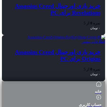
خرید بازی اورجینال Assassins Creed
Revelations برای PC
نمره
0
از 5
۰
تومان
اطلاعات بیشتر
خرید بازی اورجینال Assassins Creed
Origins برای PC
نمره
0
از 5
۰
تومان
خانه
حساب کاربری