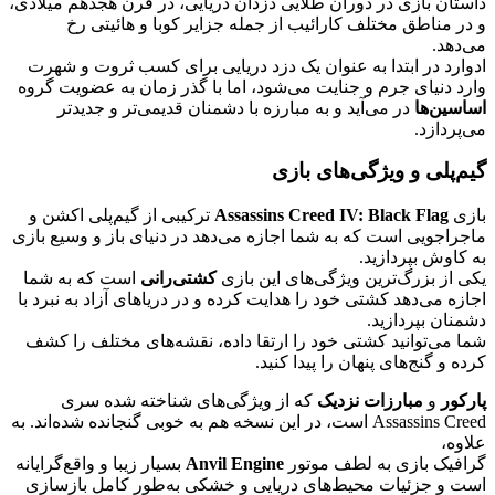
داستان بازی در دوران طلایی دزدان دریایی، در قرن هجدهم میلادی،
و در مناطق مختلف کارائیب از جمله جزایر کوبا و هائیتی رخ
می‌دهد.
ادوارد در ابتدا به عنوان یک دزد دریایی برای کسب ثروت و شهرت
وارد دنیای جرم و جنایت می‌شود، اما با گذر زمان به عضویت گروه
اساسین‌ها
در می‌آید و به مبارزه با دشمنان قدیمی‌تر و جدیدتر
می‌پردازد.
گیم‌پلی و ویژگی‌های بازی
بازی
Assassins Creed IV: Black Flag
ترکیبی از گیم‌پلی اکشن و
ماجراجویی است که به شما اجازه می‌دهد در دنیای باز و وسیع بازی
به کاوش بپردازید.
یکی از بزرگ‌ترین ویژگی‌های این بازی
کشتی‌رانی
است که به شما
اجازه می‌دهد کشتی خود را هدایت کرده و در دریاهای آزاد به نبرد با
دشمنان بپردازید.
شما می‌توانید کشتی خود را ارتقا داده، نقشه‌های مختلف را کشف
کرده و گنج‌های پنهان را پیدا کنید.
پارکور
و
مبارزات نزدیک
که از ویژگی‌های شناخته شده سری
Assassins Creed است، در این نسخه هم به خوبی گنجانده شده‌اند. به
علاوه،
گرافیک بازی به لطف موتور
Anvil Engine
بسیار زیبا و واقع‌گرایانه
است و جزئیات محیط‌های دریایی و خشکی به‌طور کامل بازسازی