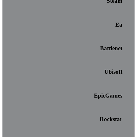
Steam
Ea
Battlenet
Ubisoft
EpicGames
Rockstar