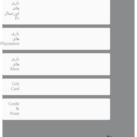
بازی
های
اورجینال
Pc
بازی
های
Playstation
بازی
های
Xbox
Gift
Card
Credit
&
Point