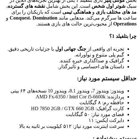
بخش
مولتی‌ پلیر
بازی بتلفیلد 1 یکی از بهترین تجربه‌های آنلاین در
سبک
شوتر اول شخص
است. این بخش شامل
نقشه‌ های گسترده
،
مد های مختلف بازی
و
هماهنگی تیمی
است که بازیکنان را برای
ساعت‌ ها سرگرم می‌کند. مدهایی مانند
Domination
،
Conquest
و
Operations
از محبوب‌ترین حالت‌ های بازی هستند.
چرا بتلفیلد 1؟
تجربه‌ ای واقعی از
جنگ جهانی اول
با جزئیات تاریخی دقیق.
گیم‌ پلی متنوع و نوآورانه.
گرافیک و صداگذاری خیره‌ کننده.
داستان‌ های احساسی و تأثیرگذار.
حداقل سیستم مورد نیاز:
ویندوز: ویندوز 7، ویندوز 8.1، ویندوز 10 نسخه‌های ۶۴ بیتی
پردازنده: AMD Fx-6350 / Intel Cor i5-6600k
حافظه رم: ۸ گیگابایت
کارت گرافیک: HD 7850 2GB / GTX 660 2GB
فضای مورد نیاز: ۵۰ گیگابایت
دایرکت ایکس: ۱۱
سرعت اینترنت مورد نیاز: ۵۱۲ کیلوبیت بر ثانیه به بالا
سیستم پیشنهادی: